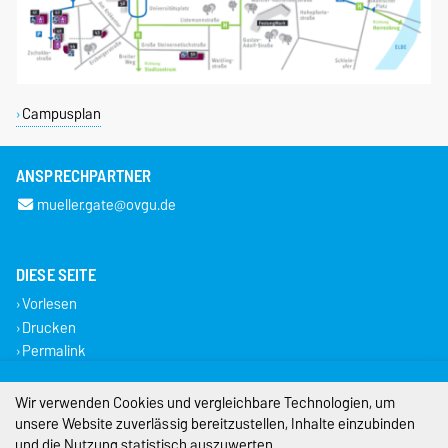
Campusplan
ANSPRECHPARTNER
mueller.gate@ovgu.de
DIESE SEITE
Vorlesen
Drucken
Permalink
Impressum
Wir verwenden Cookies und vergleichbare Technologien, um
unsere Website zuverlässig bereitzustellen, Inhalte einzubinden
Datenschutz
und die Nutzung statistisch auszuwerten.