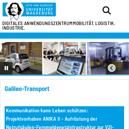
DIGITALES ANWENDUNGSZENTRUM
MOBILITÄT. LOGISTIK.
INDUSTRIE.
Galileo-Transport
Kommunikation kann Leben schützen:
Projektvorhaben ANIKA II - Aufrüstung der
Notrufsäulen-Fernmeldenetzinfrastruktur zur V2I-