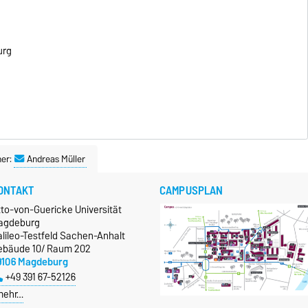
urg
T
ner:
Andreas Müller
ONTAKT
CAMPUSPLAN
tto-von-Guericke Universität
agdeburg
lileo-Testfeld Sachen-Anhalt
ebäude 10/ Raum 202
9106 Magdeburg
+49 391 67-52126
mehr…