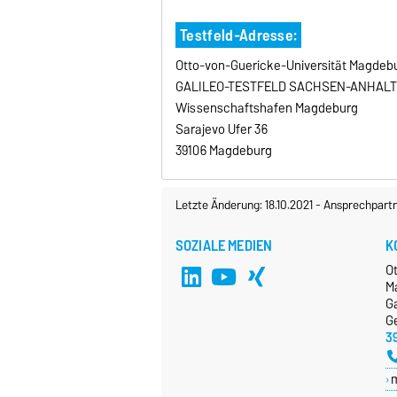
Testfeld-Adresse:
Otto-von-Guericke-Universität Magdeb
GALILEO-TESTFELD SACHSEN-ANHAL
Wissenschaftshafen Magdeburg
Sarajevo Ufer 36
39106 Magdeburg
Letzte Änderung: 18.10.2021
-
Ansprechpart
SOZIALE MEDIEN
K
O
M
Ga
G
3