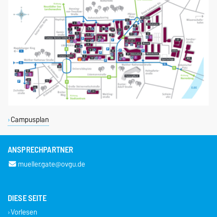
Campusplan
ANSPRECHPARTNER
mueller.gate@ovgu.de
DIESE SEITE
Vorlesen